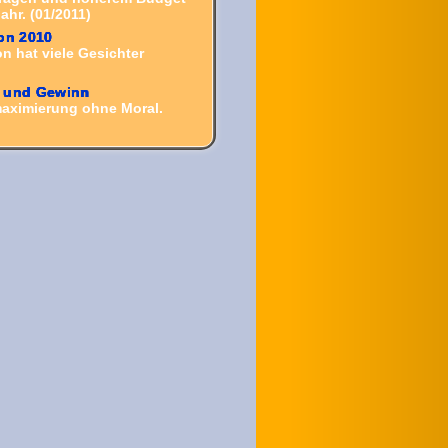
ahr. (01/2011)
on 2010
n hat viele Gesichter
 und Gewinn
ximierung ohne Moral.