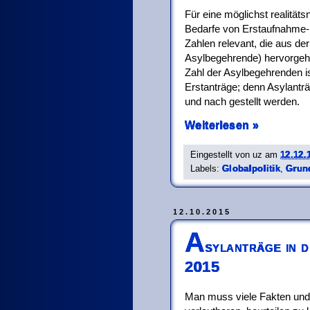
Für eine möglichst realität
Bedarfe von Erstaufnahme-E
Zahlen relevant, die aus der
Asylbegehrende) hervorgehen
Zahl der Asylbegehrenden ist
Erstanträge; denn Asylanträ
und nach gestellt werden.
Weiterlesen »
Eingestellt von
uz
am
12.12.
Labels:
Globalpolitik
,
Grun
12.10.2015
A
sylanträge in 
2015
Man muss viele Fakten un