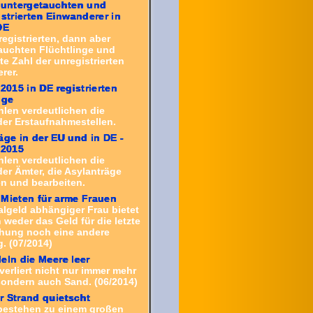
 untergetauchten und
istrierten Einwanderer in
DE
registrierten, dann aber
auchten Flüchtlinge und
e Zahl der unregistrierten
rer.
 2015 in DE registrierten
nge
hlen verdeutlichen die
der Erstaufnahmestellen.
äge in der EU und in DE -
 2015
hlen verdeutlichen die
er Ämter, die Asylanträge
 und bearbeiten.
Mieten für arme Frauen
algeld abhängiger Frau bietet
weder das Geld für die letzte
hung noch eine andere
 (07/2014)
eln die Meere leer
verliert nicht nur immer mehr
ondern auch Sand. (06/2014)
 Strand quietscht
bestehen zu einem großen