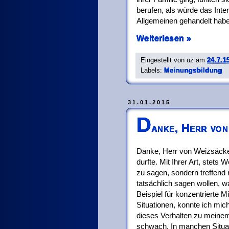
berufen, als würde das Int
Allgemeinen gehandelt hab
Weiterlesen »
Eingestellt von
uz
am
24.7.1
Labels:
Meinungsbildung
31.01.2015
D
anke, Herr von
Danke, Herr von Weizsäcker
durfte. Mit Ihrer Art, stets 
zu sagen, sondern treffend 
tatsächlich sagen wollen, w
Beispiel für konzentrierte M
Situationen, konnte ich mich
dieses Verhalten zu meine
schwach. In manchen Situa