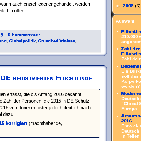
wann auch entschiedener gehandelt werden
►
2008
(3)
iterhin offen.
Auswahl
Flüchtli
15
0 Kommentare :
210.000 
angenom
ung
,
Globalpolitik
,
Grundbedürfnisse
,
Zahl der
Flüchtl
Zahl deut
Bademod
Ein Burk
soll das
 DE registrierten Flüchtlinge
Körperko
werden? 
Moderne 
hlen erfasst, die bis Anfang 2016 bekannt
Deutsch
 Zahl der Personen, die 2015 in DE Schutz
"Global 
016 vom Innenminister jedoch deutlich nach
Europa.
el dazu:
Armutsbe
2016
15 korrigiert
(machthaber.de,
Entwickl
Deutschl
in Teilen