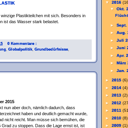
lastik
▼
2016
(1
▼
Okt. 
winzige Plastikteilchen mit sich. Besonders in
Flücht
 ist das Wasser stark belastet.
►
Sept.
►
Aug.
►
Juli 
15
0 Kommentare :
►
Juni
ung
,
Globalpolitik
,
Grundbedürfnisse
,
►
Apr. 
►
März
►
Jan.
►
2015
(6)
►
2014
(4)
►
2013
(2)
er 2015
►
2012
(2
kt nun aber doch, nämlich dadurch, dass
►
2011
(5
nterzeichnet haben und deutlich gemacht wurde,
►
2010
(8)
d nicht reicht. Man müsse sich bemühen, die
►
2009
(1)
Grad zu stoppen. Dass die Lage ernst ist, ist