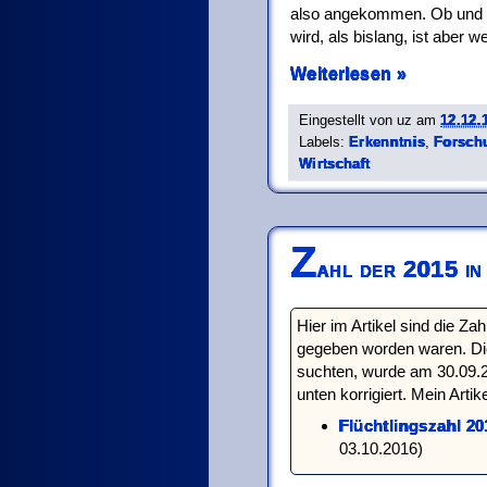
also angekommen. Ob und 
wird, als bislang, ist aber we
Weiterlesen »
Eingestellt von
uz
am
12.12.
Labels:
Erkenntnis
,
Forsch
Wirtschaft
Z
ahl der 2015 in
Hier im Artikel sind die Za
gegeben worden waren. Die
suchten, wurde am 30.09.2
unten korrigiert. Mein Artik
Flüchtlingszahl 20
03.10.2016)