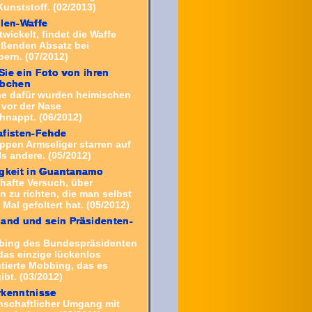
Kunststoff. (02/2013)
len-Waffe
twickelt, findet die Waffe
eißenden Absatz bei
ern. (07/2012)
ie ein Foto von ihren
äbchen
he dafür wurden heimischen
 vor der Nase
nappt. (06/2012)
afisten-Fehde
ppen Armseliger starren auf
ls andere. (05/2012)
gkeit in Guantanamo
thafte Versuch, über
 zu richten, die man selbst
Mal gefoltert hat. (05/2012)
and und sein Präsidenten-
g
bing des Bundespräsidenten
das einzige lückenlos
ierte Mobbing, das es
ibt. (03/2012)
rkenntnisse
schaftlicher Umgang mit