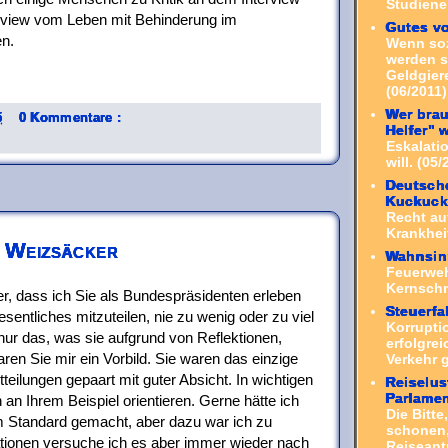
Studiene
erview vom Leben mit Behinderung im
Gutes v
en.
Wenn sozi
werden s
Geldgiere
(06/2011)
Wer bra
5
0 Kommentare :
Helfer" 
Eskalati
will. (05/
Deutsche
Kuckuck
Recht au
Krankheit
 Weizsäcker
Wahnsin
Feuerweh
Kernsch
, dass ich Sie als Bundespräsidenten erleben
Steuerfa
Wesentliches mitzuteilen, nie zu wenig oder zu viel
Korrupti
nur das, was sie aufgrund von Reflektionen,
erfolgre
aren Sie mir ein Vorbild. Sie waren das einzige
Verkehr 
itteilungen gepaart mit guter Absicht. In wichtigen
Reiselu
Parlamen
 an Ihrem Beispiel orientieren. Gerne hätte ich
Die Bitt
m Standard gemacht, aber dazu war ich zu
schonen,
tionen versuche ich es aber immer wieder nach
Reiseant