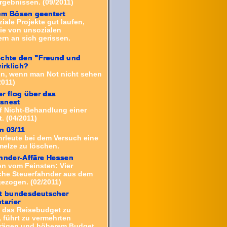
rgebnissen. (09/2011)
om Bösen geentert
ale Projekte gut laufen,
ie von unsozialen
rn an sich gerissen.
uchte den "Freund und
wirklich?
on, wenn man Not nicht sehen
2011)
r flog über das
snest
f Nicht-Behandlung einer
. (04/2011)
n 03/11
rleute bei dem Versuch eine
melze
zu löschen.
hnder-Affäre Hessen
on vom Feinsten: Vier
iche Steuerfahnder aus dem
gezogen. (02/2011)
st bundesdeutscher
tarier
e, das Reisebudget zu
 führt zu vermehrten
rägen und höherem Budget