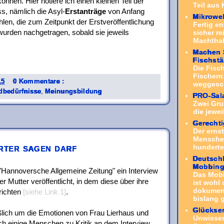
können. Hier notiere ich einen kleinen Teil der
Teil aus 
, nämlich die Asyl-
Erstanträge
von Anfang
Mikrowel
len, die zum Zeitpunkt der Erstveröffentlichung
Fertig en
wurden nachgetragen, sobald sie jeweils
sicher r
Machthab
Machen S
Fischst
Die Fisc
Fischern
15
0 Kommentare :
weggesch
dbedürfnisse
,
Meinungsbildung
PRO-Sal
Zwei Gru
die jewei
Gerechti
Der erns
Menschen
erter sagen darf
hunderte 
Deutschl
Mobbin
 "Hannoversche Allgemeine Zeitung" ein Interview
Das Mob
r Mutter veröffentlicht, in dem diese über ihre
ist wohl 
dokument
richten
[siehe Link 1]
.
bislang g
Glückse
lich um die Emotionen von Frau Lierhaus und
Unwissen
sich einige Menschen zu Kritik an dem Interview