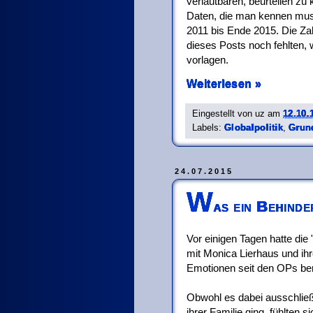
verlautbaren, beurteilen zu 
Daten, die man kennen muss
2011 bis Ende 2015. Die Zah
dieses Posts noch fehlten, 
vorlagen.
Weiterlesen »
Eingestellt von
uz
am
12.10.
Labels:
Globalpolitik
,
Grun
24.07.2015
W
as ein Behind
Vor einigen Tagen hatte die
mit Monica Lierhaus und ihre
Emotionen seit den OPs be
Obwohl es dabei ausschließ
ihrer Familie ging, fühlten 