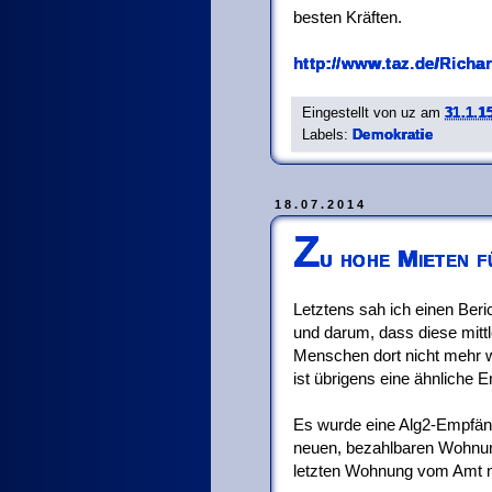
besten Kräften.
http://www.taz.de/Richa
Eingestellt von
uz
am
31.1.1
Labels:
Demokratie
18.07.2014
Z
u hohe Mieten 
Letztens sah ich einen Ber
und darum, dass diese mitt
Menschen dort nicht mehr 
ist übrigens eine ähnliche 
Es wurde eine Alg2-Empfänge
neuen, bezahlbaren Wohnung
letzten Wohnung vom Amt n