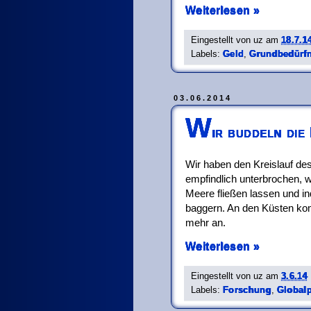
Weiterlesen »
Eingestellt von
uz
am
18.7.1
Labels:
Geld
,
Grundbedürfn
03.06.2014
W
ir buddeln die
Wir haben den Kreislauf de
empfindlich unterbrochen, w
Meere fließen lassen und i
baggern. An den Küsten ko
mehr an.
Weiterlesen »
Eingestellt von
uz
am
3.6.14
Labels:
Forschung
,
Globalp