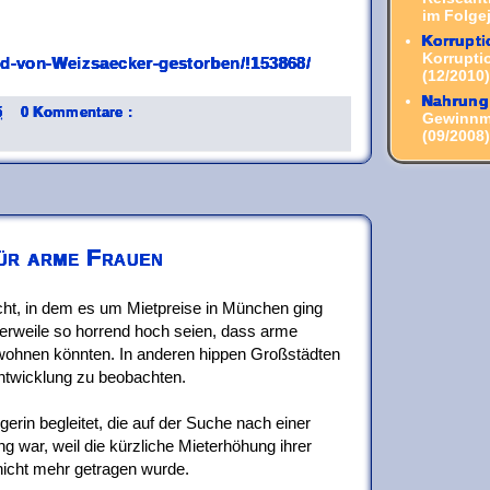
im Folgej
Korrupti
Korruptio
rd-von-Weizsaecker-gestorben/!153868/
(12/2010)
Nahrung
5
0 Kommentare :
Gewinnma
(09/2008)
für arme Frauen
icht, in dem es um Mietpreise in München ging
lerweile so horrend hoch seien, dass arme
wohnen könnten. In anderen hippen Großstädten
Entwicklung zu beobachten.
rin begleitet, die auf der Suche nach einer
 war, weil die kürzliche Mieterhöhung ihrer
icht mehr getragen wurde.