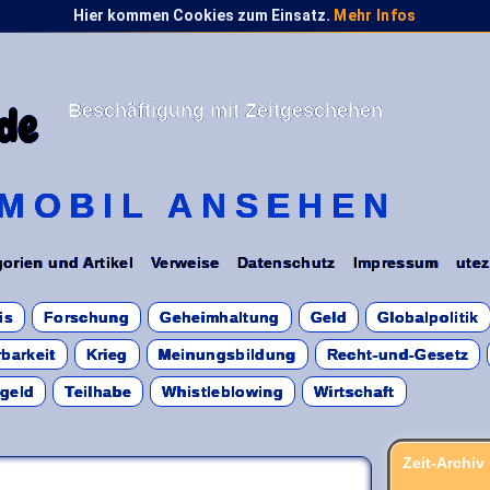
Hier kommen Cookies zum Einsatz.
Mehr Infos
Beschäftigung mit Zeitgeschehen
de
MOBIL ANSEHEN
orien und Artikel
Verweise
Datenschutz
Impressum
utez
is
Forschung
Geheimhaltung
Geld
Globalpolitik
barkeit
Krieg
Meinungsbildung
Recht-und-Gesetz
sgeld
Teilhabe
Whistleblowing
Wirtschaft
Zeit-Archiv