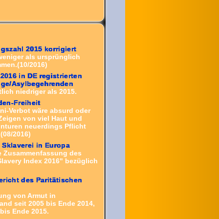
ngszahl 2015 korrigiert
weniger als ursprünglich
men.(10/2016)
 2016 in DE registrierten
inge/Asylbegehrenden
lich niedriger als 2015.
en-Freiheit
ini-Verbot wäre absurd oder
 Zeigen von viel Haut und
nturen neuerdings Pflicht
(08/2016)
Sklaverei in Europa
e Zusammenfassung des
Slavery Index 2016" bezüglich
richt des Paritätischen
ung von Armut in
and seit 2005 bis Ende 2014,
 bis Ende 2015.