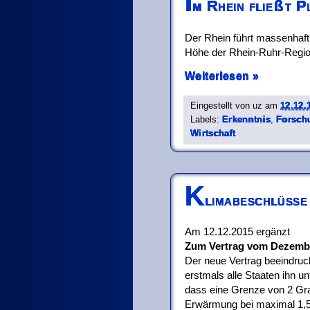
I
m Rhein flie
ß
t P
Der Rhein führt massenhaft 
Höhe der Rhein-Ruhr-Region
Weiterlesen »
Eingestellt von
uz
am
12.12.
Labels:
Erkenntnis
,
Forsch
Wirtschaft
K
limabeschlüsse
Am 12.12.2015 ergänzt
Zum Vertrag vom Dezemb
Der neue Vertrag beeindruc
erstmals alle Staaten ihn u
dass eine Grenze von 2 Gra
Erwärmung bei maximal 1,5 