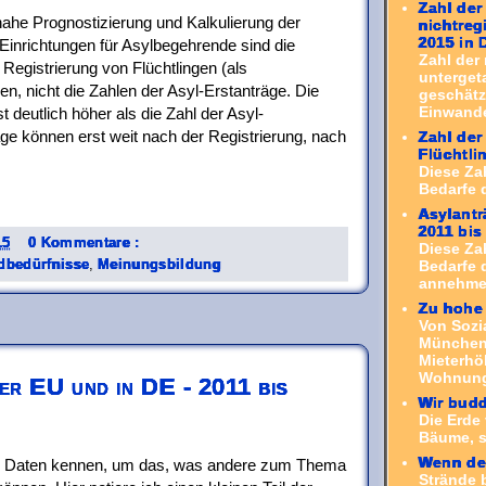
Zahl der
snahe Prognostizierung und Kalkulierung der
nichtreg
2015 in 
inrichtungen für Asylbegehrende sind die
Zahl der 
 Registrierung von Flüchtlingen (als
unterget
, nicht die Zahlen der Asyl-Erstanträge. Die
geschätzt
Einwande
 deutlich höher als die Zahl der Asyl-
ge können erst weit nach der Registrierung, nach
Zahl der
Flüchtli
Diese Za
Bedarfe 
Asylantr
2011 bis
15
0 Kommentare :
Diese Za
dbedürfnisse
,
Meinungsbildung
Bedarfe d
annehmen
Zu hohe 
Von Sozi
München 
Mieterhö
Wohnung.
der EU und in DE - 2011 bis
Wir budd
Die Erde 
Bäume, s
Wenn der
d Daten kennen, um das, was andere zum Thema
Strände 