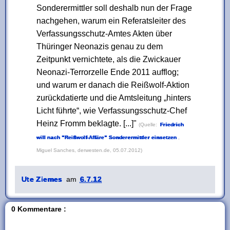
Sonderermittler soll deshalb nun der Frage
nachgehen, warum ein Referatsleiter des
Verfassungsschutz-Amtes Akten über
Thüringer Neonazis genau zu dem
Zeitpunkt vernichtete, als die Zwickauer
Neonazi-Terrorzelle Ende 2011 aufflog;
und warum er danach die Reißwolf-Aktion
zurückdatierte und die Amtsleitung „hinters
Licht führte“, wie Verfassungsschutz-Chef
Heinz Fromm beklagte. [...]
(Quelle:
Friedrich
will nach "Reißwolf-Affäre" Sonderermittler einsetzen
,
Miguel Sanches, derwesten.de, 05.07.2012)
Ute Ziemes
am
6.7.12
0 Kommentare :