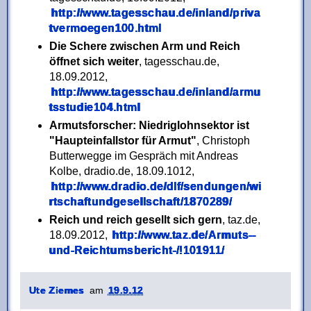
http://www.tagesschau.de/inland/priva
tvermoegen100.html
Die Schere zwischen Arm und Reich
öffnet sich weiter
, tagesschau.de,
18.09.2012,
http://www.tagesschau.de/inland/armu
tsstudie104.html
Armutsforscher: Niedriglohnsektor ist
"Haupteinfallstor für Armut"
, Christoph
Butterwegge im Gespräch mit Andreas
Kolbe, dradio.de, 18.09.1012,
http://www.dradio.de/dlf/sendungen/wi
rtschaftundgesellschaft/1870289/
Reich und reich gesellt sich gern
, taz.de,
18.09.2012,
http://www.taz.de/Armuts--
und-Reichtumsbericht-/!101911/
Ute Ziemes
am
19.9.12