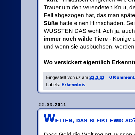
Trauer um den verendeten Knut,
Fell abgezogen hat, das man spät
Süße
hatte einen Hirnschaden. Sei
WUSSTEN DAS
wohl. Ach ja, auc
immer noch wilde Tiere
- Könige d
und wenn sie ausbüchsen, werden 
Wo versickert eigentlich Erkennt
Eingestellt von
uz
am
23.3.11
0 Kommenta
Labels:
Erkenntnis
22.03.2011
W
etten, das bleibt ewig so
Dass Geld die Welt regiert, wissen