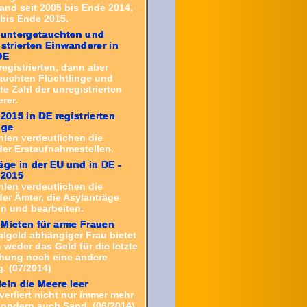
and seit 2005 bis Ende 2014,
 bis Ende 2015.
 untergetauchten und
istrierten Einwanderer in
DE
registrierten, dann aber
auchten Flüchtlinge und
e Zahl der unregistrierten
rer.
 2015 in DE registrierten
nge
hlen verdeutlichen die
der Erstaufnahmestellen.
äge in der EU und in DE -
 2015
hlen verdeutlichen die
er Ämter, die Asylanträge
 und bearbeiten.
Mieten für arme Frauen
algeld abhängiger Frau bietet
weder das Geld für die letzte
hung noch eine andere
 (07/2014)
eln die Meere leer
verliert nicht nur immer mehr
ondern auch Sand. (06/2014)