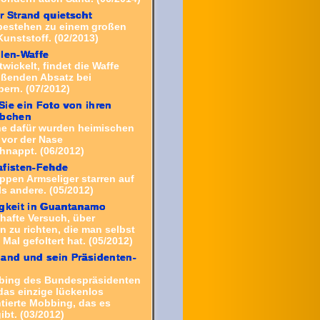
 Strand quietscht
bestehen zu einem großen
Kunststoff. (02/2013)
len-Waffe
twickelt, findet die Waffe
eißenden Absatz bei
ern. (07/2012)
ie ein Foto von ihren
äbchen
he dafür wurden heimischen
 vor der Nase
nappt. (06/2012)
afisten-Fehde
ppen Armseliger starren auf
ls andere. (05/2012)
gkeit in Guantanamo
thafte Versuch, über
 zu richten, die man selbst
Mal gefoltert hat. (05/2012)
and und sein Präsidenten-
g
bing des Bundespräsidenten
das einzige lückenlos
ierte Mobbing, das es
ibt. (03/2012)