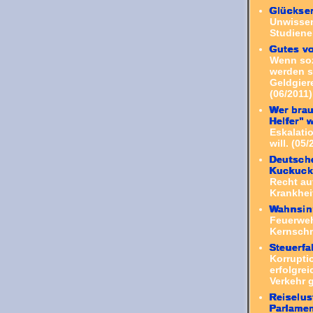
Glückse
Unwissen
Studiene
Gutes v
Wenn sozi
werden s
Geldgiere
(06/2011)
Wer bra
Helfer" 
Eskalati
will. (05/
Deutsche
Kuckuck
Recht au
Krankheit
Wahnsin
Feuerweh
Kernsch
Steuerfa
Korrupti
erfolgre
Verkehr 
Reiselu
Parlamen