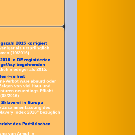
ngszahl 2015 korrigiert
weniger als ursprünglich
men.(10/2016)
 2016 in DE registrierten
inge/Asylbegehrenden
lich niedriger als 2015.
en-Freiheit
ini-Verbot wäre absurd oder
 Zeigen von viel Haut und
nturen neuerdings Pflicht
(08/2016)
Sklaverei in Europa
e Zusammenfassung des
Slavery Index 2016" bezüglich
richt des Paritätischen
ung von Armut in