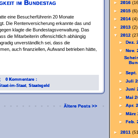
gkeit im Bundestag
►
2016
(1
►
2015
(6)
tte eine Besucherführerin 20 Monate
►
2014
(4)
igt. Die Rentenversicherung erkannte das und
►
2013
(2)
gegen klagte die Bundestagsverwaltung. Das
▼
2012
(2
ss die Mitarbeiterin offensichtlich abhängig
►
Dez.
gradig unverständlich sei, dass die
en, auch finanziellen, Aufwand betrieben hätte,
▼
Nov.
Schei
Bun
►
Sept.
2
0 Kommentare :
►
Juli 
Staat-im-Staat
,
Staatsgeld
►
Juni
►
Mai 
►
Apr. 
Ältere Posts >>
►
März
►
Feb.
►
2011
(5