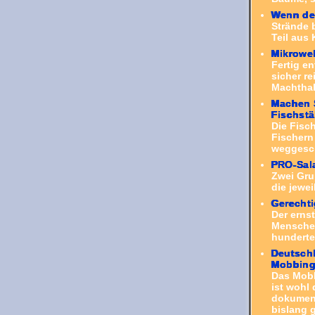
Wenn der
Strände 
Teil aus 
Mikrowel
Fertig en
sicher r
Machthab
Machen S
Fischst
Die Fisc
Fischern
weggesch
PRO-Sal
Zwei Gru
die jewei
Gerechti
Der erns
Menschen
hunderte 
Deutschl
Mobbin
Das Mob
ist wohl 
dokument
bislang g