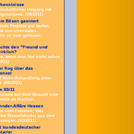
rkenntnisse
schaftlicher Umgang mit
rgebnissen. (09/2011)
om Bösen geentert
ale Projekte gut laufen,
ie von unsozialen
rn an sich gerissen.
uchte den "Freund und
wirklich?
on, wenn man Not nicht sehen
2011)
r flog über das
snest
f Nicht-Behandlung einer
. (04/2011)
n 03/11
rleute bei dem Versuch eine
melze
zu löschen.
hnder-Affäre Hessen
on vom Feinsten: Vier
iche Steuerfahnder aus dem
gezogen. (02/2011)
st bundesdeutscher
tarier