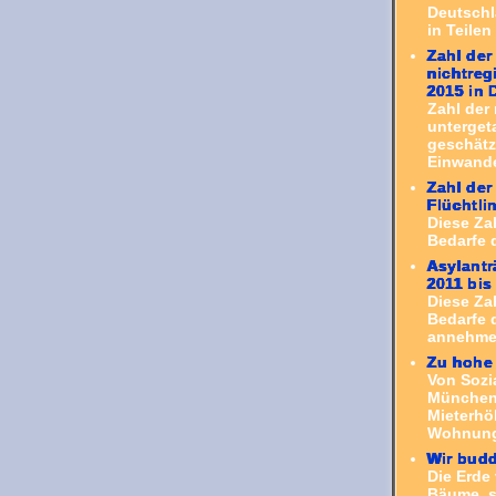
Deutschl
in Teilen
Zahl der
nichtreg
2015 in 
Zahl der 
unterget
geschätzt
Einwande
Zahl der
Flüchtli
Diese Za
Bedarfe 
Asylantr
2011 bis
Diese Za
Bedarfe d
annehmen
Zu hohe 
Von Sozi
München 
Mieterhö
Wohnung.
Wir budd
Die Erde 
Bäume, s