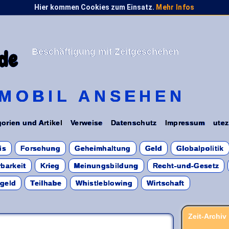
Hier kommen Cookies zum Einsatz.
Mehr Infos
Beschäftigung mit Zeitgeschehen
de
MOBIL ANSEHEN
orien und Artikel
Verweise
Datenschutz
Impressum
utez
is
Forschung
Geheimhaltung
Geld
Globalpolitik
barkeit
Krieg
Meinungsbildung
Recht-und-Gesetz
sgeld
Teilhabe
Whistleblowing
Wirtschaft
Zeit-Archiv