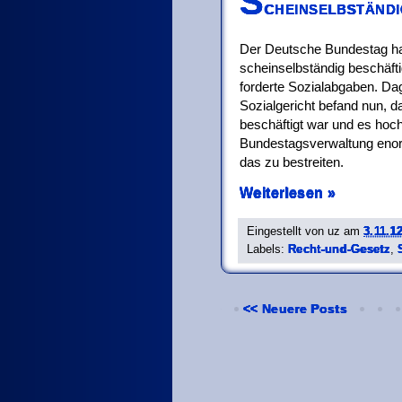
S
cheinselbständi
Der Deutsche Bundestag ha
scheinselbständig beschäft
forderte Sozialabgaben. Da
Sozialgericht befand nun, da
beschäftigt war und es hoch
Bundestagsverwaltung enorm
das zu bestreiten.
Weiterlesen »
Eingestellt von
uz
am
3.11.1
Labels:
Recht-und-Gesetz
,
<< Neuere Posts