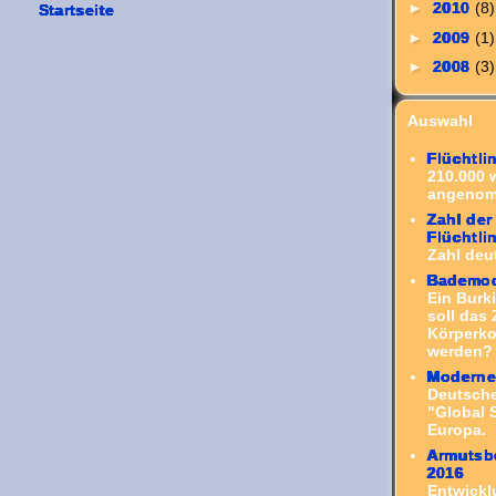
►
2010
(8)
Startseite
►
2009
(1)
►
2008
(3)
Auswahl
Flüchtli
210.000 
angenom
Zahl der
Flüchtl
Zahl deut
Bademod
Ein Burk
soll das
Körperko
werden? 
Moderne 
Deutsch
"Global 
Europa.
Armutsbe
2016
Entwickl