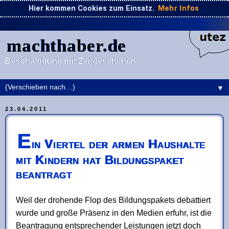
Hier kommen Cookies zum Einsatz.
Mehr Infos
machthaber.de
Beschäftigung mit Zeitgeschehen
▼
23.04.2011
E
in Viertel der armen Haushalte
mit Kindern hat Bildungspaket
beantragt
Weil der drohende Flop des Bildungspakets debattiert
wurde und große Präsenz in den Medien erfuhr, ist die
Beantragung entsprechender Leistungen jetzt doch