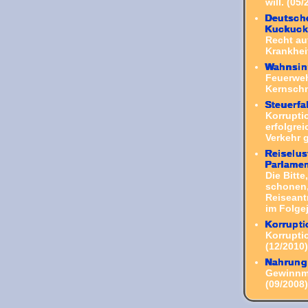
will. (05/
Deutsche
Kuckuck
Recht au
Krankheit
Wahnsin
Feuerweh
Kernsch
Steuerfa
Korrupti
erfolgre
Verkehr 
Reiselu
Parlamen
Die Bitt
schonen,
Reiseant
im Folgej
Korrupti
Korruptio
(12/2010)
Nahrung
Gewinnma
(09/2008)