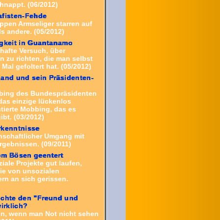
nappt. (06/2012)
afisten-Fehde
ppen Armseliger starren auf
ls andere. (05/2012)
gkeit in Guantanamo
thafte Versuch, über
 zu richten, die man selbst
Mal gefoltert hat. (05/2012)
and und sein Präsidenten-
g
bing des Bundespräsidenten
das einzige lückenlos
ierte Mobbing, das es
ibt. (03/2012)
rkenntnisse
schaftlicher Umgang mit
rgebnissen. (09/2011)
om Bösen geentert
ale Projekte gut laufen,
ie von unsozialen
rn an sich gerissen.
uchte den "Freund und
wirklich?
on, wenn man Not nicht sehen