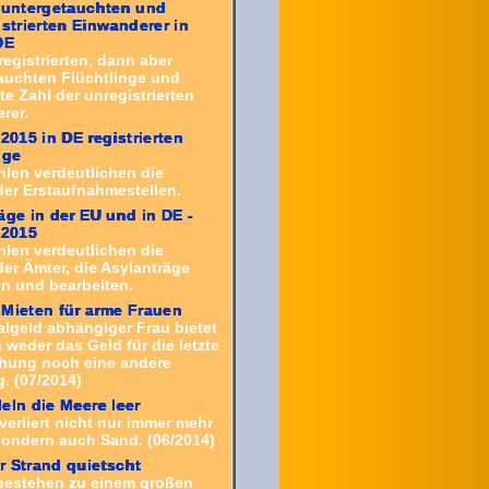
 untergetauchten und
istrierten Einwanderer in
DE
registrierten, dann aber
auchten Flüchtlinge und
e Zahl der unregistrierten
rer.
 2015 in DE registrierten
nge
hlen verdeutlichen die
der Erstaufnahmestellen.
äge in der EU und in DE -
 2015
hlen verdeutlichen die
er Ämter, die Asylanträge
 und bearbeiten.
Mieten für arme Frauen
algeld abhängiger Frau bietet
weder das Geld für die letzte
hung noch eine andere
 (07/2014)
eln die Meere leer
verliert nicht nur immer mehr
ondern auch Sand. (06/2014)
 Strand quietscht
bestehen zu einem großen