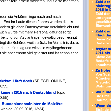
derer Stelle erneut meldeten und sie so mehrfach
Zahl der
nichtreg
2015 in 
Zahl der 
wurden die Ankömmlinge nach und nach
unterget
geschätzt
t. Erst im Laufe dieses Jahres wurden die bis
Einwande
ländern gleichen Datensysteme vereinheitlicht und
Zahl der
uch wurde mit mehr Personal dafür gesorgt,
Flüchtli
eitung von Asylanträgen gewaltig beschleunigt
Diese Za
ngt die Behörde weit zurück. Im Verhältnis dazu,
Bedarfe 
Krise zurück lag und wieviele Asylbegehrende
Asylantr
2011 bis
ie aber enorm viel geleistet und ist schon sehr
Diese Za
Bedarfe d
annehmen
Zu hohe 
Von Sozi
München 
skrise: Läuft doch
(SPIEGEL ONLINE,
Mieterhö
8:55)
Wohnung.
Wir budd
e kamen 2015 nach Deutschland
(dpa,
Die Erde 
8:55)
Bäume, s
 Bundesinnenminister de Maizière
Wenn der
 web.de, 30.09.2016, 13:34)
Strände 