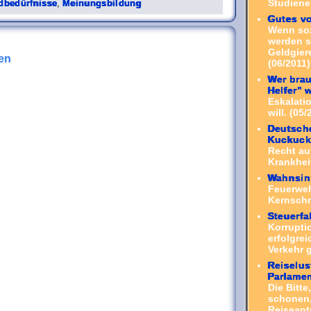
Studiene
dbedürfnisse
,
Meinungsbildung
Gutes v
Wenn sozi
werden s
Geldgiere
en
(06/2011)
Wer bra
Helfer" 
Eskalati
will. (05/
Deutsche
Kuckuck
Recht au
Krankheit
Wahnsin
Feuerweh
Kernsch
Steuerfa
Korrupti
erfolgre
Verkehr 
Reiselu
Parlamen
Die Bitt
schonen,
Reiseant