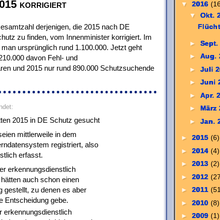
015 korrigiert
▼
2016
(1
▼
Okt. 
esamtzahl derjenigen, die 2015 nach DE
Flücht
utz zu finden, vom Innenminister korrigiert. Im
►
Sept.
man ursprünglich rund 1.100.000. Jetzt geht
►
Aug.
210.000 davon Fehl- und
aren und 2015 nur rund 890.000 Schutzsuchende
►
Juli 
►
Juni
►
Apr. 
ndet:
►
März
ten 2015 in DE Schutz gesucht
►
Jan.
eien mittlerweile in dem
►
2015
(6)
ndatensystem registriert, also
►
2014
(4)
tlich erfasst.
►
2013
(2)
er erkennungsdienstlich
►
2012
(2
 hätten auch schon einen
 gestellt, zu denen es aber
►
2011
(5
e Entscheidung gebe.
►
2010
(8)
r erkennungsdienstlich
►
2009
(1)