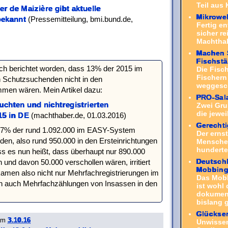
Teil aus 
r de Maizière gibt aktuelle
Mikrowel
bekannt
(Pressemitteilung, bmi.bund.de,
Fertig en
sicher r
Machthab
Machen S
Fischst
h berichtet worden, dass 13% der 2015 im
Die Fisc
Fischern
 Schutzsuchenden nicht in den
weggesch
men wären. Mein Artikel dazu:
PRO-Sal
uchten und nichtregistrierten
Zwei Gru
die jewei
15 in DE
(machthaber.de, 01.03.2016)
Gerechti
 87% der rund 1.092.000 im EASY-System
Der erns
den, also rund 950.000 in den Ersteinrichtungen
Menschen
hunderte 
s es nun heißt, dass überhaupt nur 890.000
Deutschl
d davon 50.000 verschollen wären, irritiert
Mobbin
kamen also nicht nur Mehrfachregistrierungen im
Das Mob
 auch Mehrfachzählungen von Insassen in den
ist wohl 
dokument
bislang g
Glückse
am
3.10.16
Unwissen