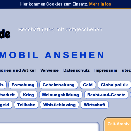
Hier kommen Cookies zum Einsatz.
Mehr Infos
Beschäftigung mit Zeitgeschehen
de
MOBIL ANSEHEN
orien und Artikel
Verweise
Datenschutz
Impressum
utez
is
Forschung
Geheimhaltung
Geld
Globalpolitik
barkeit
Krieg
Meinungsbildung
Recht-und-Gesetz
sgeld
Teilhabe
Whistleblowing
Wirtschaft
Zeit-Archiv