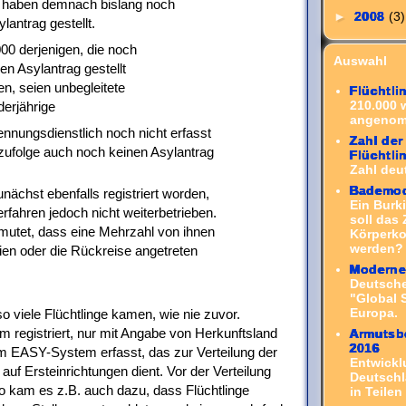
 haben demnach bislang noch
►
2008
(3)
lantrag gestellt.
00 derjenigen, die noch
Auswahl
en Asylantrag gestellt
n, seien unbegleitete
Flüchtli
210.000 
derjährige
angenom
ennungsdienstlich noch nicht erfasst
Zahl der
ufolge auch noch keinen Asylantrag
Flüchtl
Zahl deut
Bademod
nächst ebenfalls registriert worden,
Ein Burk
erfahren jedoch nicht weiterbetrieben.
soll das
mutet, dass eine Mehrzahl von ihnen
Körperko
werden? 
eien oder die Rückreise angetreten
Moderne 
Deutsch
"Global 
Europa.
o viele Flüchtlinge kamen, wie nie zuvor.
 registriert, nur mit Angabe von Herkunftsland
Armutsbe
2016
im EASY-System erfasst, das zur Verteilung der
Entwickl
f Ersteinrichtungen dient. Vor der Verteilung
Deutschl
So kam es z.B. auch dazu, dass Flüchtlinge
in Teilen