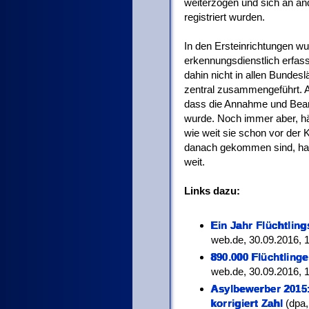
weiterzogen und sich an an
registriert wurden.
In den Ersteinrichtungen 
erkennungsdienstlich erfass
dahin nicht in allen Bundes
zentral zusammengeführt. A
dass die Annahme und Bearb
wurde. Noch immer aber, hä
wie weit sie schon vor der 
danach gekommen sind, hat s
weit.
Links dazu:
Ein Jahr Flüchtling
web.de, 30.09.2016, 1
890.000 Flüchtling
web.de, 30.09.2016, 1
Asylbewerber 2015:
korrigiert Zahl
(dpa,