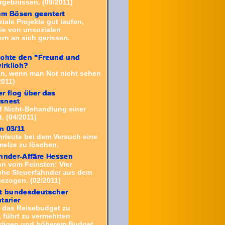
rgebnissen. (09/2011)
om Bösen geentert
ale Projekte gut laufen,
ie von unsozialen
rn an sich gerissen.
uchte den "Freund und
wirklich?
on, wenn man Not nicht sehen
2011)
r flog über das
snest
f Nicht-Behandlung einer
. (04/2011)
n 03/11
rleute bei dem Versuch eine
melze
zu löschen.
hnder-Affäre Hessen
on vom Feinsten: Vier
iche Steuerfahnder aus dem
gezogen. (02/2011)
st bundesdeutscher
tarier
e, das Reisebudget zu
 führt zu vermehrten
rägen und höherem Budget