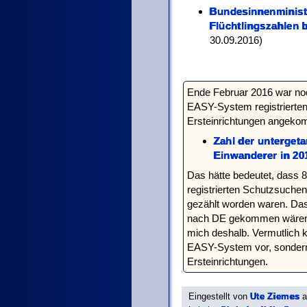
Bundesinnenministe
Flüchtlingszahlen 
30.09.2016)
Ende Februar 2016 war noc
EASY-System registrierten
Ersteinrichtungen angekom
Zahl der untergeta
Einwanderer in 20
Das hätte bedeutet, dass
registrierten Schutzsuchen
gezählt worden waren. Das
nach DE gekommen wären un
mich deshalb. Vermutlich 
EASY-System vor, sondern
Ersteinrichtungen.
Eingestellt von
Ute Ziemes