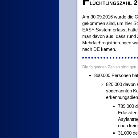
F
lüchtlingszahl 2
Am 30.09.2016 wurde die G
gekommen sind, um hier Sch
EASY-System erfasst hatte 
man davon aus, dass rund 
Mehrfachregistrierungen w
nach DE kamen.
Die folgenden Zahlen sind geru
890.000 Personen hät
820.000 davon s
sogenannten Ker
erkennungsdiens
789.000 d
Erfassten
Asylantrag
noch kein
31.000 de