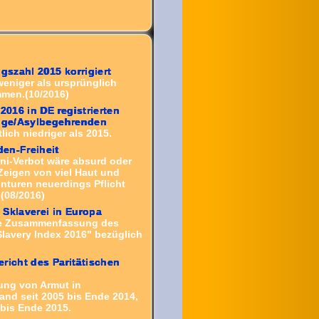
ngszahl 2015 korrigiert
weniger als ursprünglich
men.(10/2016)
 2016 in DE registrierten
inge/Asylbegehrenden
lich niedriger als 2015.
en-Freiheit
ini-Verbot wäre absurd oder
 Zeigen von viel Haut und
nturen neuerdings Pflicht
(08/2016)
Sklaverei in Europa
e Zusammenfassung des
Slavery Index 2016" bezüglich
richt des Paritätischen
ung von Armut in
and seit 2005 bis Ende 2014,
 bis Ende 2015.