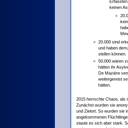
Erfassten
keinen Asy
20.0
kein
habe
Min
20.000 sind erk
und haben demz
stellen können.
50.000 wären zu
hätten ihr Asylv
De Mazière ver
weitergereist s
hätten.
2015 herrschte Chaos, als s
Zunächst wurden sie anonym
und Zielort. So wurden sie 
angekommenen Flüchtlinge au
staute es sich aber stark. 