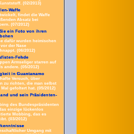
Kunststoff. (02/2013)
len-Waffe
twickelt, findet die Waffe
eißenden Absatz bei
ern. (07/2012)
ie ein Foto von ihren
äbchen
he dafür wurden heimischen
 vor der Nase
nappt. (06/2012)
afisten-Fehde
ppen Armseliger starren auf
ls andere. (05/2012)
gkeit in Guantanamo
thafte Versuch, über
 zu richten, die man selbst
Mal gefoltert hat. (05/2012)
and und sein Präsidenten-
g
bing des Bundespräsidenten
das einzige lückenlos
ierte Mobbing, das es
ibt. (03/2012)
rkenntnisse
schaftlicher Umgang mit