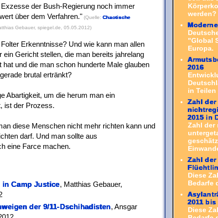
e Exzesse der Bush-Regierung noch immer
Körperko
werden? 
wert über dem Verfahren.
(Quelle:
Chaotische
Moderne 
atthias Gebauer, spiegel.de, 05.05.2012)
Deutsch
"Global 
Folter Erkenntnisse? Und wie kann man allen
Europa.
in Gericht stellen, die man bereits jahrelang
Armutsbe
egt hat und die man schon hunderte Male glauben
2016
erade brutal ertränkt?
Entwickl
Deutschl
in Teilen
ge Abartigkeit, um die herum man ein
Zahl der
, ist der Prozess.
nichtreg
2015 in 
Zahl der 
man diese Menschen nicht mehr richten kann und
unterget
ichten darf. Und man sollte aus
geschätzt
lch eine Farce machen.
Einwande
Zahl der
Flüchtli
Diese Za
Bedarfe 
 in Camp Justice
, Matthias Gebauer,
Asylantr
2
2011 bis
weigen der 9/11-Dschihadisten
, Ansgar
Diese Za
.2012
Bedarfe d