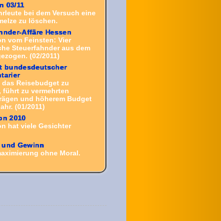
n 03/11
rleute bei dem Versuch eine
melze
zu löschen.
hnder-Affäre Hessen
on vom Feinsten: Vier
iche Steuerfahnder aus dem
gezogen. (02/2011)
st bundesdeutscher
tarier
e, das Reisebudget zu
 führt zu vermehrten
rägen und höherem Budget
ahr. (01/2011)
on 2010
n hat viele Gesichter
 und Gewinn
ximierung ohne Moral.