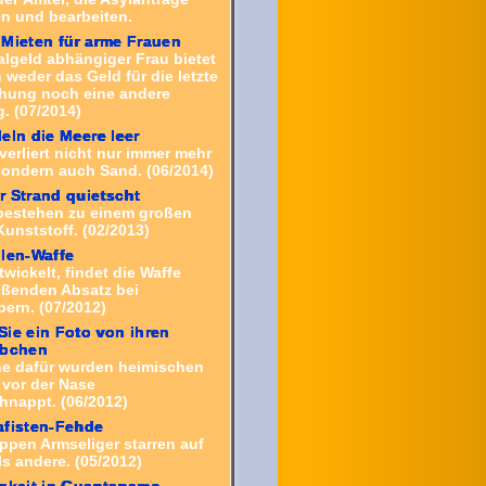
 und bearbeiten.
Mieten für arme Frauen
algeld abhängiger Frau bietet
weder das Geld für die letzte
hung noch eine andere
 (07/2014)
eln die Meere leer
verliert nicht nur immer mehr
ondern auch Sand. (06/2014)
 Strand quietscht
bestehen zu einem großen
Kunststoff. (02/2013)
len-Waffe
twickelt, findet die Waffe
eißenden Absatz bei
ern. (07/2012)
ie ein Foto von ihren
äbchen
he dafür wurden heimischen
 vor der Nase
nappt. (06/2012)
afisten-Fehde
ppen Armseliger starren auf
ls andere. (05/2012)
gkeit in Guantanamo