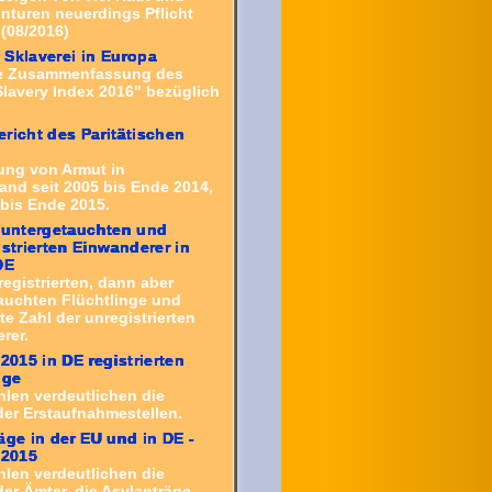
nturen neuerdings Pflicht
(08/2016)
Sklaverei in Europa
e Zusammenfassung des
Slavery Index 2016" bezüglich
richt des Paritätischen
ung von Armut in
and seit 2005 bis Ende 2014,
 bis Ende 2015.
 untergetauchten und
istrierten Einwanderer in
DE
registrierten, dann aber
auchten Flüchtlinge und
e Zahl der unregistrierten
rer.
 2015 in DE registrierten
nge
hlen verdeutlichen die
der Erstaufnahmestellen.
äge in der EU und in DE -
 2015
hlen verdeutlichen die
er Ämter, die Asylanträge