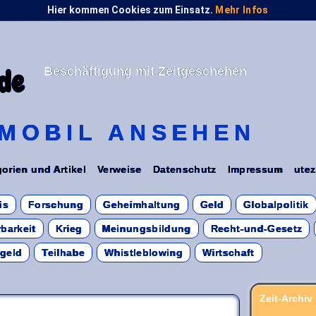
Hier kommen Cookies zum Einsatz.
Mehr Infos
Beschäftigung mit Zeitgeschehen
de
MOBIL ANSEHEN
orien und Artikel
Verweise
Datenschutz
Impressum
utez
is
Forschung
Geheimhaltung
Geld
Globalpolitik
barkeit
Krieg
Meinungsbildung
Recht-und-Gesetz
sgeld
Teilhabe
Whistleblowing
Wirtschaft
Zeit-Archiv