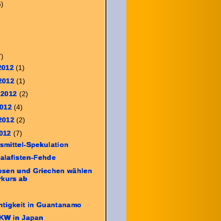
6)
7)
 2012
(1)
 2012
(1)
 2012
(2)
2012
(4)
 2012
(2)
2012
(7)
smittel-Spekulation
alafisten-Fehde
osen und Griechen wählen
rkurs ab
htigkeit in Guantanamo
AKW in Japan