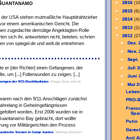
 Guantanamo
►
2016
(1
►
2015
(6)
 der USA stehen mutmaßliche Hauptdrahtzieher
►
2014
(4)
 vor einem amerikanischen Gericht. Die
►
2013
(2)
nen zugedachte demütige Angeklagten-Rolle
▼
2012
(2
ten sich ihr, antworteten nicht, beteten, schrien
►
Dez.
ten von spiegel.de und welt.de entnehmen
►
Nov.
►
Sept.
nte er [der Richter] einen Gefangenen, der
►
Juli 
e, um [...] Folterwunden zu zeigen. [...]
►
Juni
eigen der 9/11-Dschihadisten
, Ansgar Graw, welt.de,
▼
Mai 
Leben
er waren nach den 9/11-Anschlägen zunächst
PRO-S
 jahrelang in Geheimgefängnissen
Franz
 gefoltert worden. Erst 2006 wurden sie in
Spa
 Guantanamo Bay gebracht, dort wollte
Putin
rung vor Militärgerichten den Prozess
Gerec
aotische Szenen in Camp Justice
, Matthias Gebauer,
Anti 