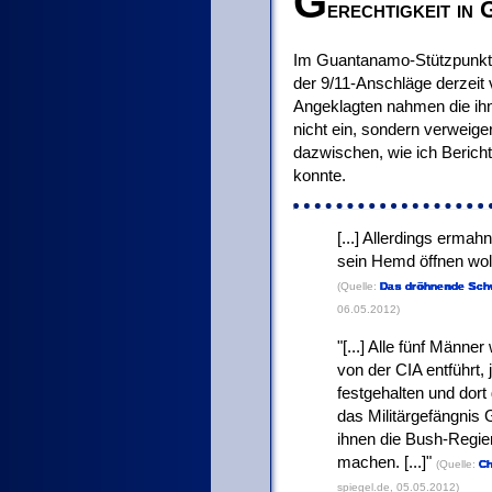
G
erechtigkeit in
Im Guantanamo-Stützpunkt
der 9/11-Anschläge derzeit
Angeklagten nahmen die ih
nicht ein, sondern verweiger
dazwischen, wie ich Berich
konnte.
[...] Allerdings ermah
sein Hemd öffnen wollt
(Quelle:
Das dröhnende Schw
06.05.2012)
[...] Alle fünf Männ
von der CIA entführt,
festgehalten und dort
das Militärgefängnis
ihnen die Bush-Regie
machen. [...]
(Quelle:
Ch
spiegel.de, 05.05.2012)