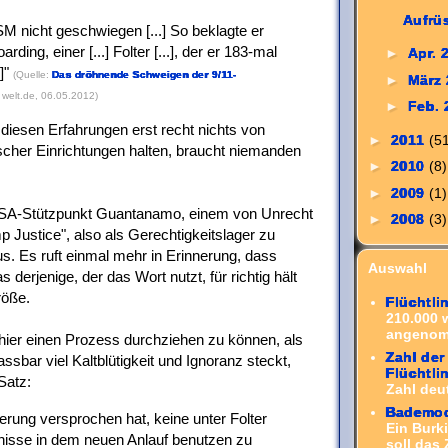
Aufrü
 KSM nicht geschwiegen [...] So beklagte er
ding, einer [...] Folter [...], der er 183-mal
►
Apr. 
]
(Quelle:
Das dröhnende Schweigen der 9/11-
►
März
 welt.de, 06.05.2012)
►
Feb.
diesen Erfahrungen erst recht nichts von
►
2011
(5
cher Einrichtungen halten, braucht niemanden
►
2010
(8)
►
2009
(1)
USA-Stützpunkt Guantanamo, einem von Unrecht
►
2008
(3)
p Justice", also als Gerechtigkeitslager zu
us. Es ruft einmal mehr in Erinnerung, dass
Auswahl
 derjenige, der das Wort nutzt, für richtig hält
röße.
Flüchtli
210.000 
angenom
 hier einen Prozess durchziehen zu können, als
Zahl der
ssbar viel Kaltblütigkeit und Ignoranz steckt,
Flüchtl
Satz:
Zahl deut
Bademod
ierung versprochen hat, keine unter Folter
Ein Burk
isse in dem neuen Anlauf benutzen zu
soll das