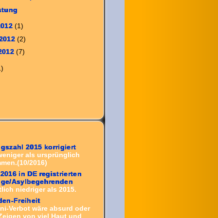
stung
2012
(1)
 2012
(2)
 2012
(7)
1)
ngszahl 2015 korrigiert
weniger als ursprünglich
men.(10/2016)
 2016 in DE registrierten
inge/Asylbegehrenden
lich niedriger als 2015.
en-Freiheit
ini-Verbot wäre absurd oder
 Zeigen von viel Haut und