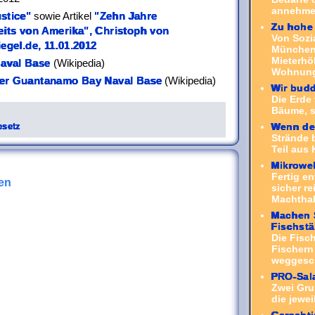
annehmen
stice"
sowie Artikel
"Zehn Jahre
Zu hohe 
its von Amerika", Christoph von
Von Sozi
egel.de, 11.01.2012
München 
Mieterhö
aval Base
(Wikipedia)
Wohnung.
er Guantanamo Bay Naval Base
(Wikipedia)
Wir budd
Die Erde 
Bäume, s
Wenn der
esetz
Strände 
Teil aus 
Mikrowel
Fertig en
en
sicher r
Machthab
Machen S
Fischst
Die Fisc
Fischern
weggesch
PRO-Sal
Zwei Gru
die jewei
Gerechti