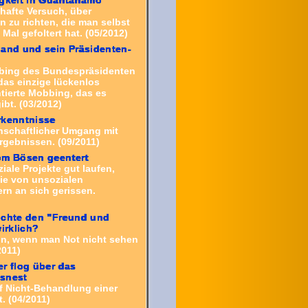
thafte Versuch, über
 zu richten, die man selbst
Mal gefoltert hat. (05/2012)
and und sein Präsidenten-
g
bing des Bundespräsidenten
das einzige lückenlos
ierte Mobbing, das es
ibt. (03/2012)
rkenntnisse
schaftlicher Umgang mit
rgebnissen. (09/2011)
om Bösen geentert
ale Projekte gut laufen,
ie von unsozialen
rn an sich gerissen.
uchte den "Freund und
wirklich?
on, wenn man Not nicht sehen
2011)
r flog über das
snest
f Nicht-Behandlung einer
. (04/2011)