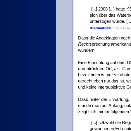
[...] 2008 [...] hatte
sich über das Waterboar
unterzogen wurde. [...
Dschihadisten
, Ansgar Graw,
Dass die Angeklagten nach 
Recht
sprechung amerikanis
wundern.
Eine Einrichtung auf dem 
durchtränkten Ort, als "Cam
bezeichnen ist per se abstr
gerecht eben nur das ist, was
und keine intersubjektive G
Dass hinter der Erwartung,
stünde man auf Anfang, unfa
zeigt sich mir im folgenden 
[...] Obwohl die Reg
gewonnenen Erkenntn