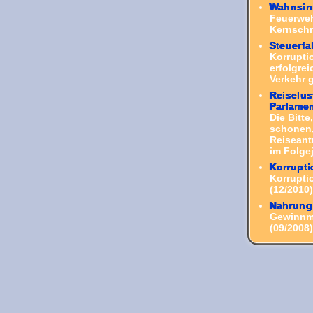
Wahnsin
Feuerweh
Kernsch
Steuerfa
Korrupti
erfolgre
Verkehr 
Reiselu
Parlamen
Die Bitt
schonen,
Reiseant
im Folgej
Korrupti
Korruptio
(12/2010)
Nahrung
Gewinnma
(09/2008)