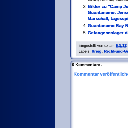
Bilder zu "Camp Ju
Guantanamo: Jense
Marschall, tagesspi
Guantanamo Bay N
Gefangenenlager d
Eingestellt von
uz
am
6.5.12
Labels:
Krieg
,
Recht-und-G
0 Kommentare :
Kommentar veröffentlich