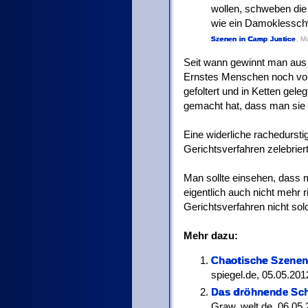
wollen, schweben di
wie ein Damoklessch
Szenen in Camp Justice
, M
Seit wann gewinnt man aus 
Ernstes Menschen noch vor e
gefoltert und in Ketten gel
gemacht hat, dass man sie g
Eine widerliche rachedursti
Gerichtsverfahren zelebriert
Man sollte einsehen, dass 
eigentlich auch nicht mehr r
Gerichtsverfahren nicht so
Mehr dazu:
Chaotische Szenen
spiegel.de, 05.05.201
Das dröhnende Sch
Graw, welt.de, 06.05