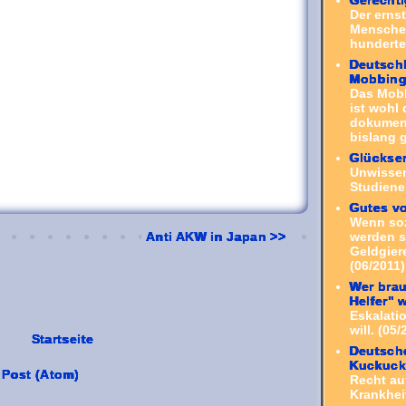
Der erns
Menschen
hunderte 
Deutschl
Mobbin
Das Mob
ist wohl 
dokument
bislang g
Glückse
Unwissen
Studiene
Gutes v
Wenn sozi
werden s
Anti AKW in Japan >>
Geldgiere
(06/2011)
Wer bra
Helfer" 
Eskalati
will. (05/
Startseite
Deutsche
Kuckuck
Post (Atom)
Recht au
Krankheit