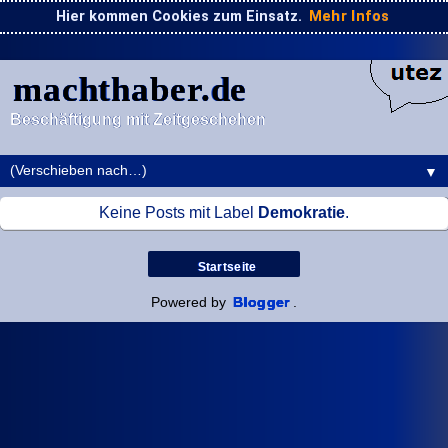
Hier kommen Cookies zum Einsatz.
Mehr Infos
machthaber.de
Beschäftigung mit Zeitgeschehen
▼
Keine Posts mit Label
Demokratie
.
Startseite
Powered by
Blogger
.